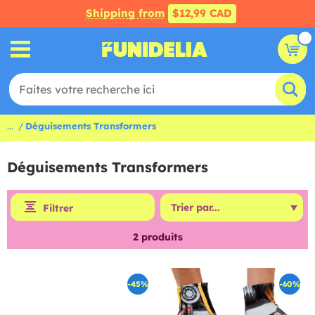
Shipping from
$12,99 CAD
...
Déguisements Transformers
Déguisements Transformers
Filtrer
2
produits
-45%
-60%