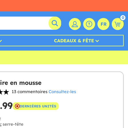
0
FR
CADEAUX & FÊTE
ire en mousse
13 commentaires
Consultez-les
.99
DERNIÈRES UNITÉS
z
:
serre-tête