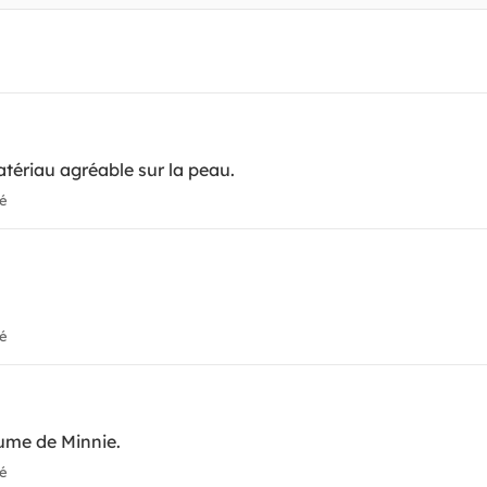
atériau agréable sur la peau.
ié
ié
ostume de Minnie.
ié