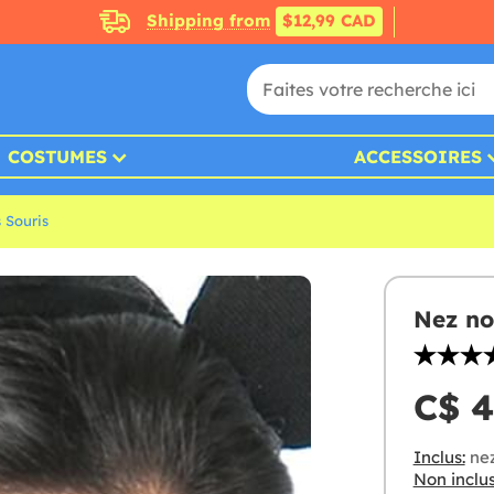
Shipping from
$12,99 CAD
COSTUMES
ACCESSOIRES
 Souris
Nez no
C$ 4
Inclus:
ne
Non inclus